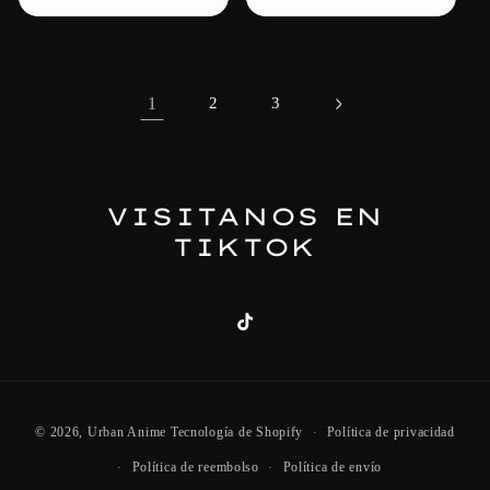
1
2
3
VISITANOS EN
TIKTOK
TikTok
Formas
© 2026,
Urban Anime
Tecnología de Shopify
Política de privacidad
de
Política de reembolso
Política de envío
pago