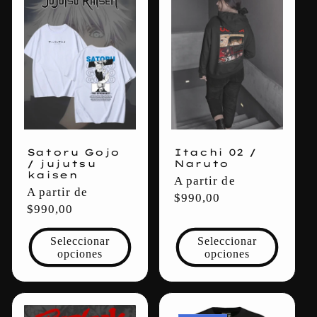
Satoru Gojo
Itachi 02 /
/ jujutsu
Naruto
kaisen
Precio
A partir de
Precio
A partir de
habitual
$990,00
habitual
$990,00
Seleccionar
Seleccionar
opciones
opciones