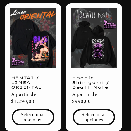
HENTAI /
Hoodie
LINEA
Shinigami /
ORIENTAL
Death Note
Precio
A partir de
Precio
A partir de
habitual
$1.290,00
habitual
$990,00
Seleccionar
Seleccionar
opciones
opciones