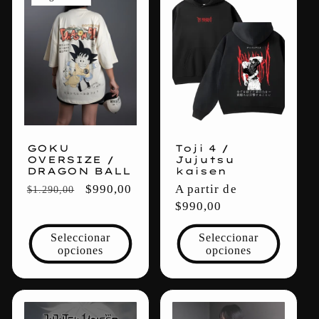
c
c
i
ó
n
GOKU
Toji 4 /
:
OVERSIZE /
Jujutsu
DRAGON BALL
kaisen
Precio
Precio
$990,00
Precio
A partir de
$1.290,00
habitual
de
habitual
$990,00
oferta
Seleccionar
Seleccionar
opciones
opciones