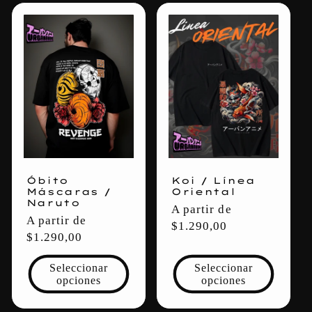
Óbito
Koi / Línea
Máscaras /
Oriental
Naruto
Precio
A partir de
Precio
A partir de
habitual
$1.290,00
habitual
$1.290,00
Seleccionar
Seleccionar
opciones
opciones