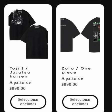
Toji 1 /
Zoro / One
Jujutsu
piece
kaisen
Precio
A partir de
Precio
A partir de
habitual
$990,00
habitual
$990,00
Seleccionar
Seleccionar
opciones
opciones