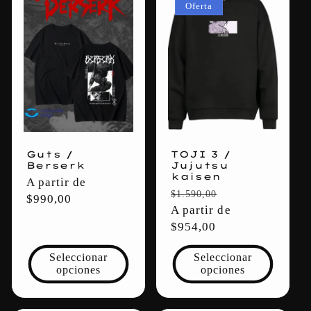
Oferta
Guts /
TOJI 3 /
Berserk
Jujutsu
kaisen
Precio
A partir de
Precio
Precio
$1.590,00
habitual
$990,00
habitual
A partir de
de
$954,00
oferta
Seleccionar
Seleccionar
opciones
opciones