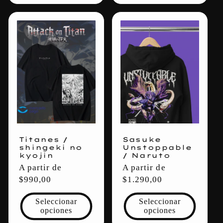
Titanes /
Sasuke
shingeki no
Unstoppable
kyojin
/ Naruto
Precio
A partir de
Precio
A partir de
habitual
$990,00
habitual
$1.290,00
Seleccionar
Seleccionar
opciones
opciones