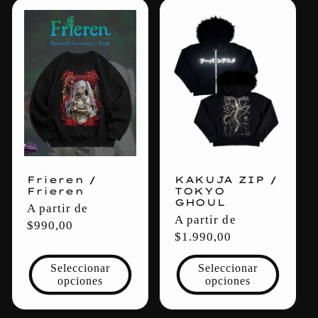
Frieren /
KAKUJA ZIP /
Frieren
TOKYO
GHOUL
Precio
A partir de
Precio
A partir de
habitual
$990,00
habitual
$1.990,00
Seleccionar
Seleccionar
opciones
opciones