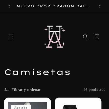
Ir
 DE
NUEVO DROP DRAGON BALL
directamente
al contenido
Carrito
C
Camisetas
o
l
Filtrar y ordenar
46 productos
e
Agotado