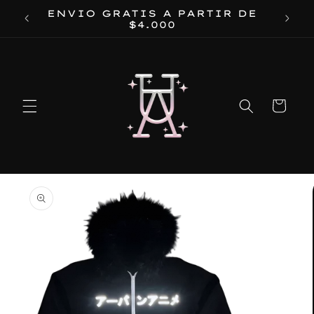
Ir
ENVIO GRATIS A PARTIR DE
directamente
$4.000
al contenido
Carrito
Ir
directamente
a la
información
del producto