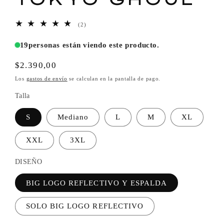
2
(2)
reseñas
totales
19
personas están viendo este producto.
Precio
$2.390,00
habitual
Los
gastos de envío
se calculan en la pantalla de pago.
Talla
S
Mediano
L
M
XL
XXL
3XL
DISEÑO
BIG LOGO REFLECTIVO Y ESPALDA
SOLO BIG LOGO REFLECTIVO