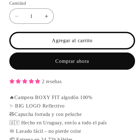
Cantidad
Reducir
Aumentar
cantidad
cantidad
para
para
KAKUJA
KAKUJA
Agregar al carrito
ZIP
ZIP
/
/
TOKYO
TOKYO
Comprar ahora
GHOUL
GHOUL
2 reseñas
🔥Campera BOXY FIT algodón 100%
✨ BIG LOGO Reflectivo
🧸Capucha forrada y con peluche
🇺🇾 Hecho en Uruguay, envío a todo el país
🧼 Lavado fácil – no pierde color
📦 Entrega en 24-72h hábiles