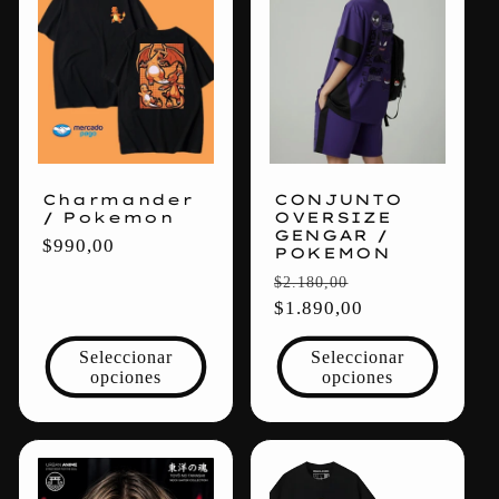
Charmander
CONJUNTO
/ Pokemon
OVERSIZE
GENGAR /
Precio
$990,00
POKEMON
habitual
Precio
Precio
$2.180,00
habitual
$1.890,00
de
oferta
Seleccionar
Seleccionar
opciones
opciones