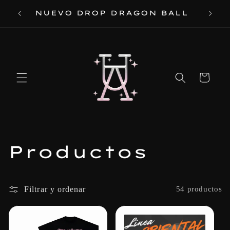
Ir
 DE
NUEVO DROP DRAGON BALL
directamente
al contenido
Carrito
C
Productos
o
l
Filtrar y ordenar
54 productos
e