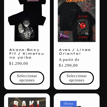
c
c
i
ó
n
Akaza-Boxy
Aves / Línea
:
Fit / Kimetsu
Oriental
no yaiba
Precio
A partir de
Precio
$1.290,00
habitual
$1.290,00
habitual
Seleccionar
Seleccionar
opciones
opciones
Oferta