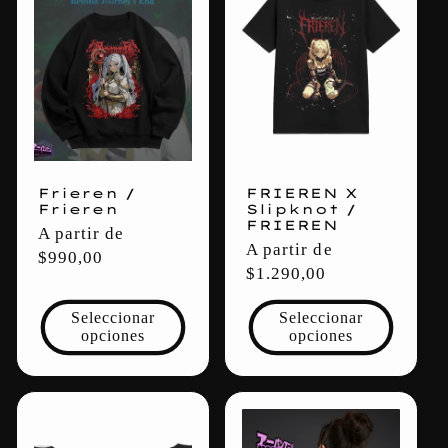
Frieren /
FRIEREN X
Frieren
Slipknot /
FRIEREN
Precio
A partir de
Precio
A partir de
habitual
$990,00
habitual
$1.290,00
Seleccionar
Seleccionar
opciones
opciones