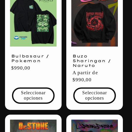
Bulbasaur /
Buzo
Pokemon
Sharingan /
Naruto
Precio
$990,00
Precio
A partir de
habitual
habitual
$990,00
Seleccionar
Seleccionar
opciones
opciones