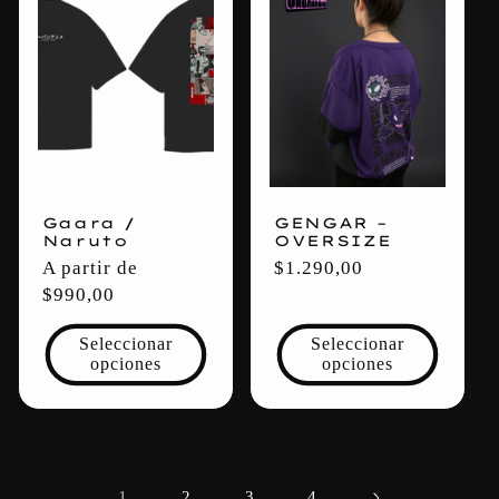
Gaara /
GENGAR –
Naruto
OVERSIZE
Precio
A partir de
Precio
$1.290,00
habitual
$990,00
habitual
Seleccionar
Seleccionar
opciones
opciones
1
2
3
4