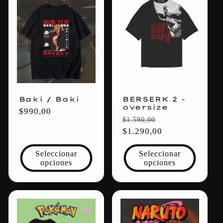
Baki / Baki
BERSERK 2 -
oversize
Precio
$990,00
Precio
Precio
$1.590,00
habitual
habitual
$1.290,00
de
oferta
Seleccionar
Seleccionar
opciones
opciones