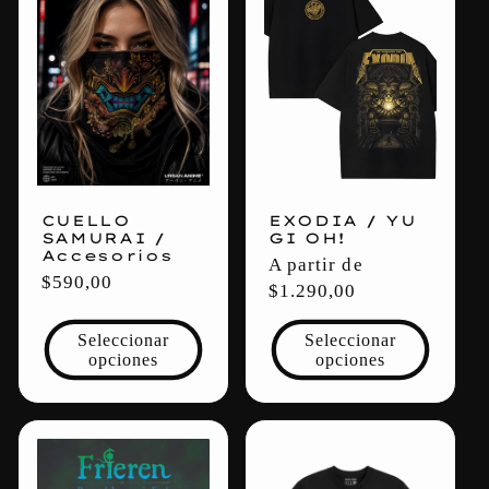
CUELLO
EXODIA / YU
SAMURAI /
GI OH!
Accesorios
Precio
A partir de
Precio
$590,00
habitual
$1.290,00
habitual
Seleccionar
Seleccionar
opciones
opciones