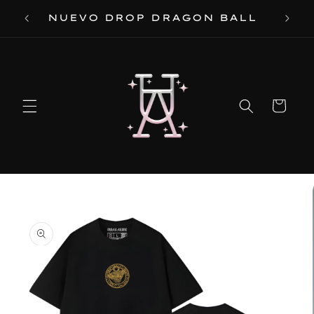
Ir
 DE
NUEVO DROP DRAGON BALL
directamente
al contenido
Carrito
Ir
directamente
a la
información
del producto