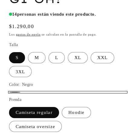
14
personas están viendo este producto.
Precio
$1.290,00
habitual
Los
gastos de envío
se calculan en la pantalla de pago.
Talla
S
M
L
XL
XXL
3XL
Color:
Negro
Negro
Prenda
Camiseta regular
Hoodie
Camiseta oversize