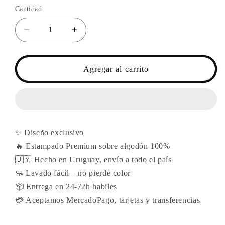
Cantidad
Reducir
Aumentar
cantidad
cantidad
para
para
EXODIA
EXODIA
Agregar al carrito
/
/
YU
YU
GI
GI
OH!
OH!
✨ Diseño exclusivo
🔥 Estampado Premium sobre algodón 100%
🇺🇾 Hecho en Uruguay, envío a todo el país
🧼 Lavado fácil – no pierde color
📦 Entrega en 24-72h habiles
💳 Aceptamos MercadoPago, tarjetas y transferencias