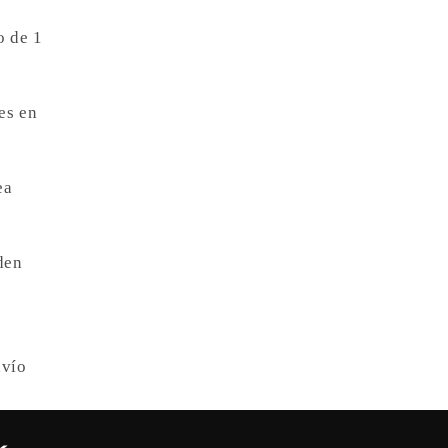
o de 1
es en
ea
den
nvío