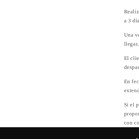
Realiz
a 3 dí
Una ve
llegar
El cli
despa
En fec
extend
Si el 
propor
con co