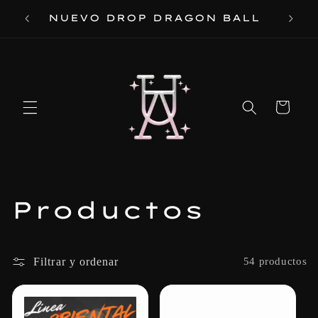
Ir
 DE
NUEVO DROP DRAGON BALL
directamente
al contenido
Carrito
C
Productos
o
l
Filtrar y ordenar
54 productos
e