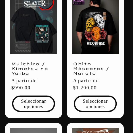
Muichiro /
Óbito
Kimetsu no
Máscaras /
Yaiba
Naruto
Precio
A partir de
Precio
A partir de
habitual
$990,00
habitual
$1.290,00
Seleccionar
Seleccionar
opciones
opciones