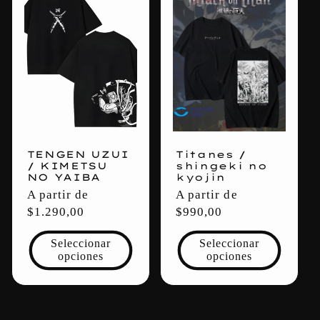
TENGEN UZUI
Titanes /
/ KIMETSU
shingeki no
NO YAIBA
kyojin
Precio
A partir de
Precio
A partir de
habitual
$1.290,00
habitual
$990,00
Seleccionar
Seleccionar
opciones
opciones