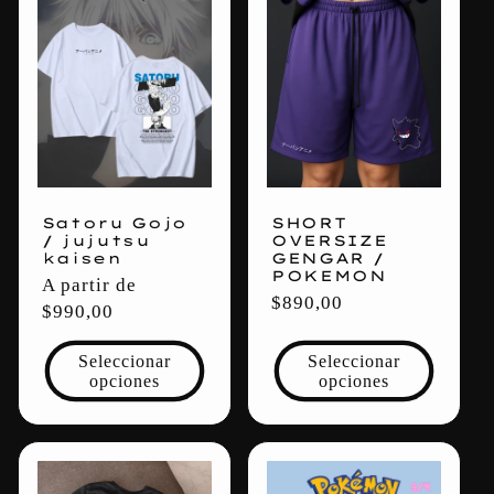
Satoru Gojo
SHORT
/ jujutsu
OVERSIZE
kaisen
GENGAR /
POKEMON
Precio
A partir de
Precio
$890,00
habitual
$990,00
habitual
Seleccionar
Seleccionar
opciones
opciones