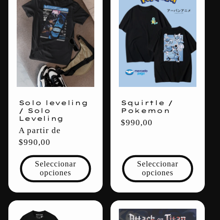
Solo leveling
Squirtle /
/ Solo
Pokemon
Leveling
Precio
$990,00
Precio
A partir de
habitual
habitual
$990,00
Seleccionar
Seleccionar
opciones
opciones