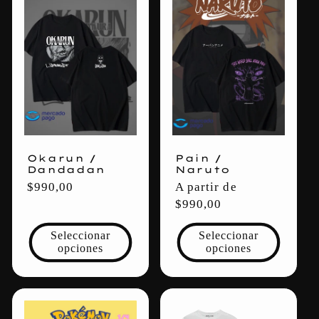
Okarun /
Pain /
Dandadan
Naruto
Precio
$990,00
Precio
A partir de
habitual
habitual
$990,00
Seleccionar
Seleccionar
opciones
opciones