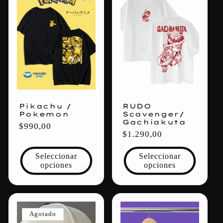
Pikachu /
RUDO
Pokemon
Scavenger/
Gachiakuta
Precio
$990,00
Precio
$1.290,00
habitual
habitual
Seleccionar
Seleccionar
opciones
opciones
Agotado