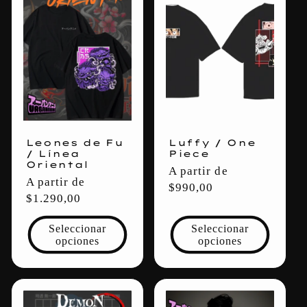
c
c
i
ó
n
Leones de Fu
Luffy / One
:
/ Línea
Piece
Oriental
Precio
A partir de
Precio
A partir de
habitual
$990,00
habitual
$1.290,00
Seleccionar
Seleccionar
opciones
opciones