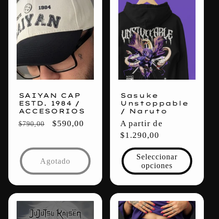
SAIYAN CAP
Sasuke
ESTD. 1984 /
Unstoppable
ACCESORIOS
/ Naruto
Precio
Precio
$590,00
Precio
A partir de
$790,00
habitual
de
habitual
$1.290,00
oferta
Seleccionar
Agotado
opciones