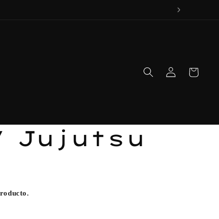
Iniciar
Carrito
sesión
 / Jujutsu
n
producto.