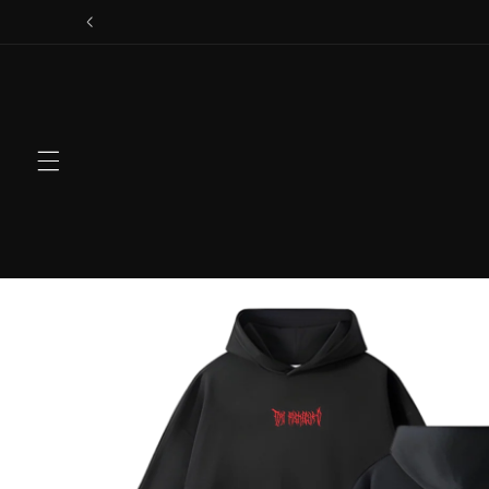
Ir
directamente
al contenido
Ir
directamente
a la
información
del producto