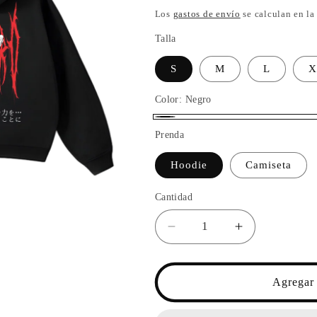
habitual
Los
gastos de envío
se calculan en la
Talla
S
M
L
X
Color:
Negro
Negro
Prenda
Hoodie
Camiseta
Cantidad
Reducir
Aumentar
cantidad
cantidad
para
para
Toji
Toji
Agregar 
4
4
/
/