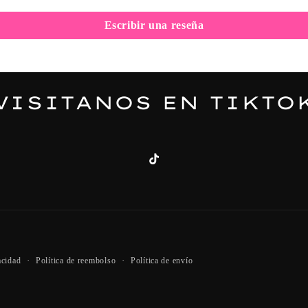
Escribir una reseña
VISITANOS EN TIKTO
TikTok
Formas
acidad
Política de reembolso
Política de envío
de
pago