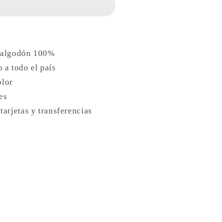
 algodón 100%
 a todo el país
olor
es
arjetas y transferencias