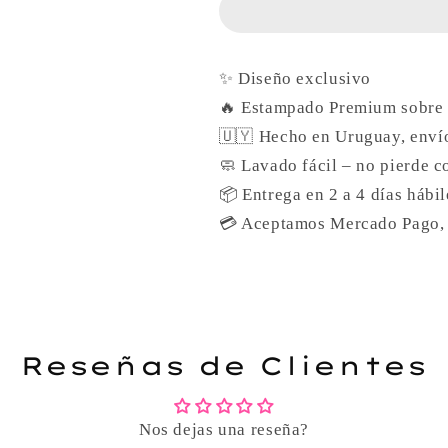
Jujutsu
Jujutsu
kaisen
kaisen
✨ Diseño exclusivo
🔥 Estampado Premium sobre
🇺🇾 Hecho en Uruguay, envío
🧼 Lavado fácil – no pierde c
📦 Entrega en 2 a 4 días hábil
💳 Aceptamos Mercado Pago, t
Reseñas de Clientes
Nos dejas una reseña?